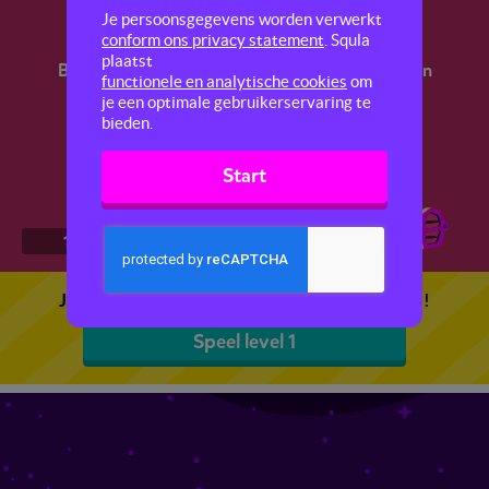
Spelling en werkwoordspelling 2
Je persoonsgegevens worden verwerkt
conform ons privacy statement
. Squla
plaatst
Bereid je voor op de LVS-toetsen spelling. Oefen
functionele en analytische cookies
om
met de spelling en werkwoordspelling van
je een optimale gebruikerservaring te
verschillende woorden.
bieden.
Start
1
2
3
4
Je kunt 5 gratis quizzen spelen. Speel de eerste!
Speel level 1