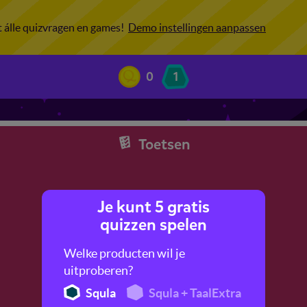
ot álle quizvragen en games!
Demo instellingen aanpassen
0
1
Toetsen
Je kunt 5 gratis
quizzen spelen
Welke producten wil je
uitproberen?
Squla
Squla + TaalExtra