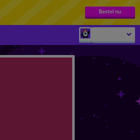
Bestel nu
Peuters
groep 1
groep 2
groep 3
groep 4
groep 5