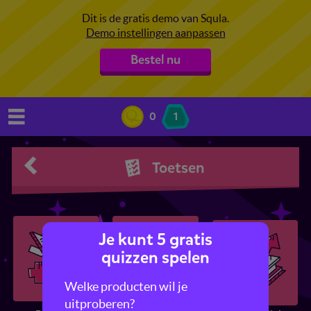
Dit is de gratis demo van Squla.
Demo instellingen aanpassen
Bestel nu
0
1
Toetsen
Je kunt 5 gratis
quizzen spelen
Welke producten wil je
uitproberen?