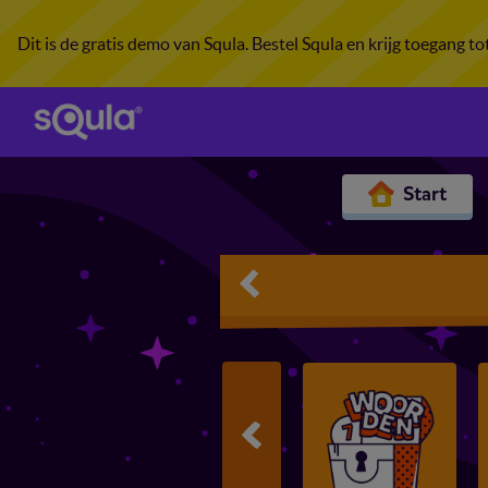
Dit is de gratis demo van Squla. Bestel Squla en krijg toegang t
Start