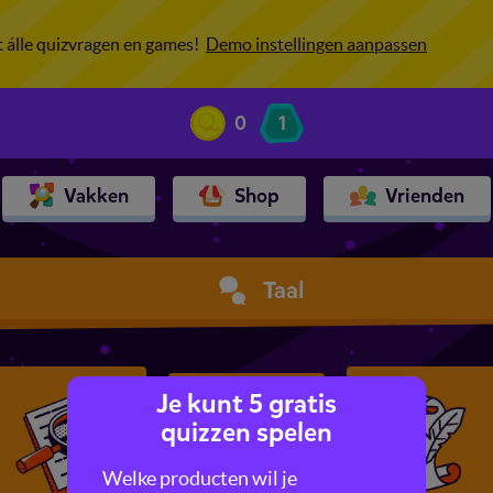
ot álle quizvragen en games!
Demo instellingen aanpassen
0
1
Vakken
Shop
Vrienden
Taal
Je kunt 5 gratis
quizzen spelen
Welke producten wil je