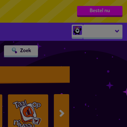
Bestel nu
Peuters
Zoek
groep 1
groep 2
groep 3
groep 4
groep 5