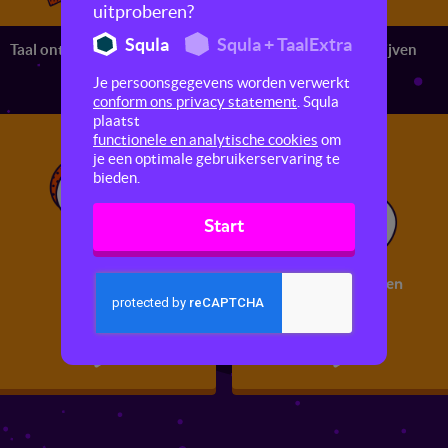
uitproberen?
Squla
Squla + TaalExtra
Taal ontdekken
Spreken en luisteren
Schrijven
Je persoonsgegevens worden verwerkt
conform ons privacy statement
. Squla
plaatst
functionele en analytische cookies
om
je een optimale gebruikerservaring te
bieden.
Start
Discussiëren
Je mening geven