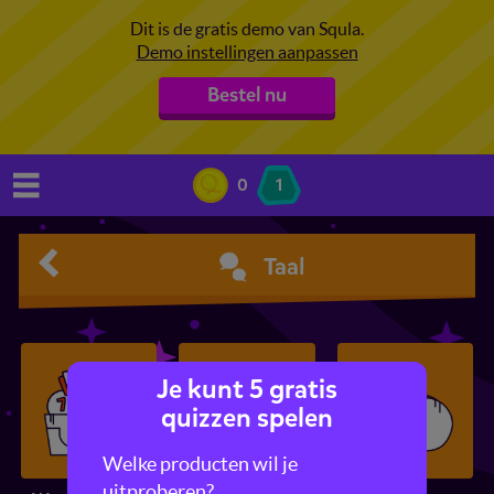
Dit is de gratis demo van Squla.
Demo instellingen aanpassen
Bestel nu
0
1
Taal
Je kunt 5 gratis
quizzen spelen
Welke producten wil je
uitproberen?