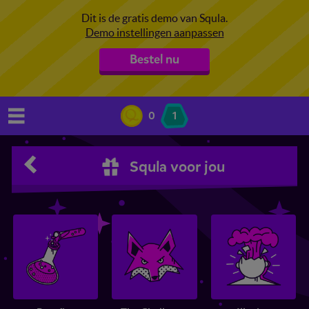
Dit is de gratis demo van Squla.
Demo instellingen aanpassen
Bestel nu
0
1
Squla voor jou