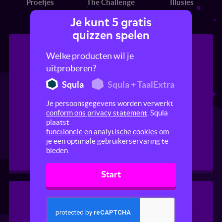
Proefjes
The Challenge
Illusies
Je kunt 5 gratis
quizzen spelen
Welke producten wil je
uitproberen?
Squla
Squla + TaalExtra
Je persoonsgegevens worden verwerkt
conform ons privacy statement
. Squla
Op safari
Gekke dieren
plaatst
functionele en analytische cookies
om
je een optimale gebruikerservaring te
bieden.
Start