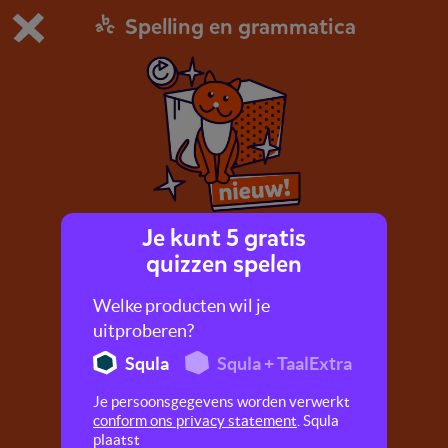
Spelling en grammatica
Dit is de gratis demo van Squla.
Demo instellingen aanpassen
Bestel nu
0
1
Je kunt 5 gratis
Voorzetsels
quizzen spelen
In deze quiz leer je wat het voorzetsel is.
Welke producten wil je
uitproberen?
Squla
Squla + TaalExtra
Je persoonsgegevens worden verwerkt
conform ons privacy statement
. Squla
plaatst