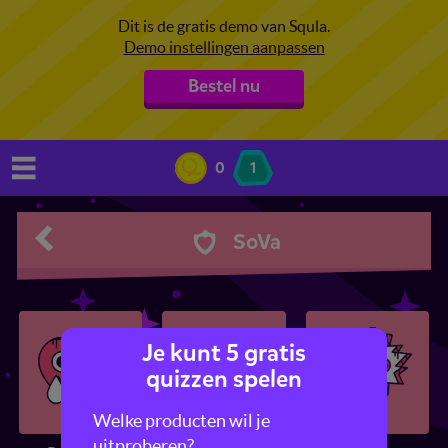
Dit is de gratis demo van Squla.
Demo instellingen aanpassen
Bestel nu
0
1
SoVa
Je kunt 5 gratis
quizzen spelen
Welke producten wil je
uitproberen?