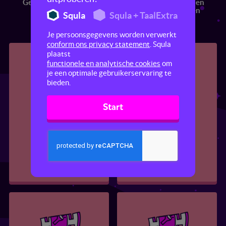
Gevoelens
Pesten en plagen
Normen en
waarden
Squla
Squla + TaalExtra
Je persoonsgegevens worden verwerkt
conform ons privacy statement
. Squla
plaatst
functionele en analytische cookies
om
je een optimale gebruikerservaring te
bieden.
Start
Gevoelens
Yoga - de boom