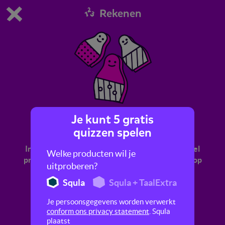
Rekenen
Dit is de gratis demo van Squla.
Demo instellingen aanpassen
Bestel nu
0
1
Je kunt 5 gratis
Verhoudingen vergelijken
quizzen spelen
In deze quiz oefen je met verhoudingen. Hoeveel
Welke producten wil je
procent van de cirkel is gekleurd? Je leert dat 1 op
uitproberen?
de 4 hetzelfde is als 25%.
Squla
Squla + TaalExtra
Je persoonsgegevens worden verwerkt
conform ons privacy statement
. Squla
plaatst