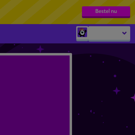
Bestel nu
Peuters
groep 1
groep 2
groep 3
groep 4
groep 5