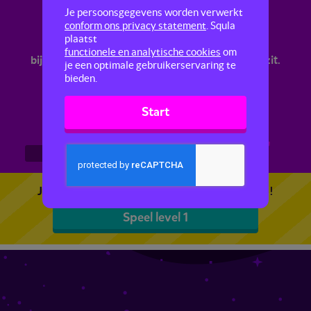
Inhoud
Je persoonsgegevens worden verwerkt
conform ons privacy statement
. Squla
plaatst
In deze quiz oefen je met inhoud. Je berekent
functionele en analytische cookies
om
bijvoorbeeld hoeveel water er in een zwembad zit.
je een optimale gebruikerservaring te
bieden.
Start
1
2
3
Je kunt 5 gratis quizzen spelen. Speel de eerste!
Speel level 1