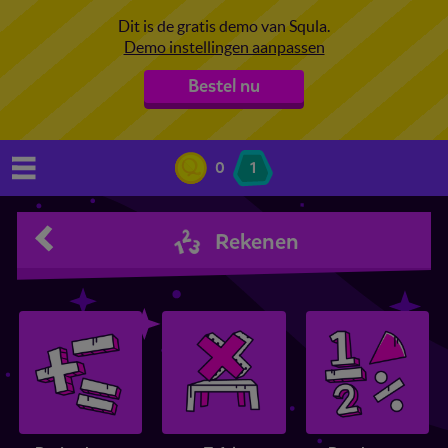
Dit is de gratis demo van Squla.
Demo instellingen aanpassen
Bestel nu
0
1
Rekenen