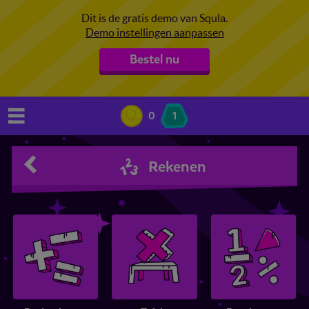
Dit is de gratis demo van Squla.
Demo instellingen aanpassen
Bestel nu
0
1
Rekenen