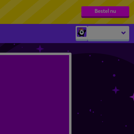
Bestel nu
Peuters
groep 1
groep 2
groep 3
groep 4
groep 5