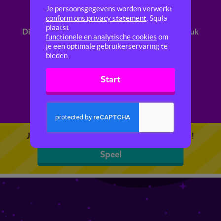
Procenten als bijzondere breuk
Je persoonsgegevens worden verwerkt
conform ons privacy statement
. Squla
plaatst
Dit filmpje laat je zien hoe je percentages als breuk
functionele en analytische cookies
om
kunt opschrijven.
je een optimale gebruikerservaring te
bieden.
Start
Je kunt 5 gratis quizzen spelen. Speel de eerste!
Speel