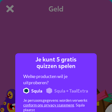
Geld
Je kunt 5 gratis
Hey slimmerik, denk jij dat
quizzen spelen
je beter bent dan wij in
Geld?
Welke producten wil je
uitproberen?
Squla
Squla + TaalExtra
Je persoonsgegevens worden verwerkt
conform ons privacy statement
. Squla
plaatst