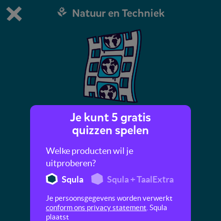
Natuur en Techniek
Dit is de gratis demo van Squla.
Demo instellingen aanpassen
Bestel nu
0
1
Je kunt 5 gratis
Mantelbaviaan
quizzen spelen
Vind jij apen ook zulke grappige dieren? In dit
Welke producten wil je
filmpje maak je kennis met de mantelbaviaan.
uitproberen?
Squla
Squla + TaalExtra
Je persoonsgegevens worden verwerkt
conform ons privacy statement
. Squla
plaatst