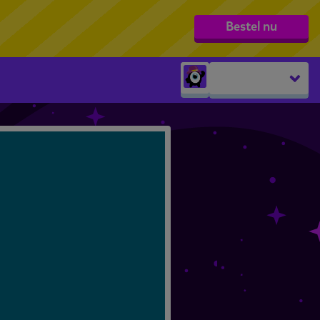
Bestel nu
Peuters
groep 1
groep 2
groep 3
groep 4
groep 5