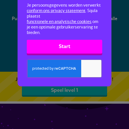
Bibberquiz
Je persoonsgegevens worden verwerkt
conform ons privacy statement
. Squla
plaatst
Puzzel erop los in deze koude Bibberquiz! Zie je alle
functionele en analytische cookies
om
verschillen? En spreek je een beetje Engels?
je een optimale gebruikerservaring te
bieden.
Start
1
2
Je kunt 5 gratis quizzen spelen. Speel de eerste!
Speel level 1