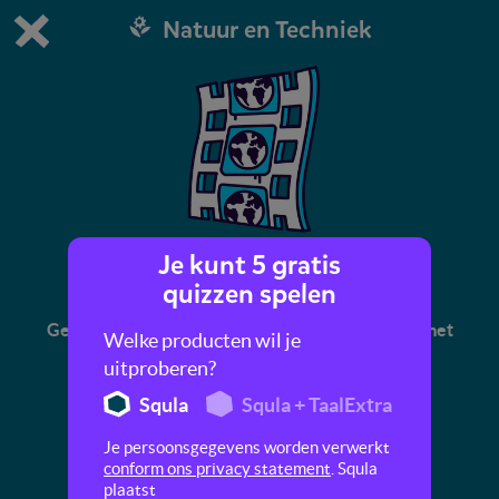
Natuur en Techniek
Dit is de gratis demo van Squla.
Demo instellingen aanpassen
Bestel nu
0
1
Je kunt 5 gratis
Bruine beer
quizzen spelen
Gevaarlijke dieren: in dit filmpje maak je kennis met
Welke producten wil je
de bruine beer.
uitproberen?
Squla
Squla + TaalExtra
Je persoonsgegevens worden verwerkt
conform ons privacy statement
. Squla
plaatst