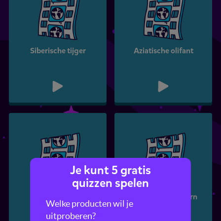
Siberische tijger
Aziatische olifant
Je kunt 5 gratis
quizzen spelen
Giraffe
Indische neushoorn
Welke producten wil je
uitproberen?