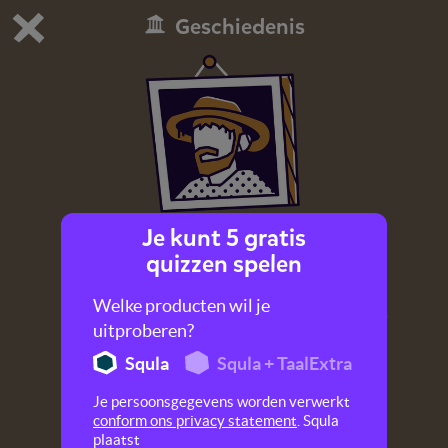
Geschiedenis
Dit is de gratis demo van Squla.
Demo instellingen aanpassen
Bestel nu
0
1
Je kunt 5 gratis
Vincent van Gogh
quizzen spelen
Vincent van Gogh is één van de beroemdste,
Welke producten wil je
Nederlandse kunstschilders. Wat weet jij over
uitproberen?
hem?
Squla
Squla + TaalExtra
Je persoonsgegevens worden verwerkt
conform ons privacy statement
. Squla
plaatst