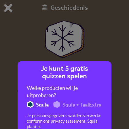
Geschiedenis
Dit is de gratis demo van Squla.
Demo instellingen aanpassen
Bestel nu
0
1
Je kunt 5 gratis
De ijstijd
quizzen spelen
Neanderthalers waren al echte mensen die
Welke producten wil je
typische mensendingen deden. Weet jij hoe zij
uitproberen?
leefden? Test je kennis over de ijstijd.
Squla
Squla + TaalExtra
Je persoonsgegevens worden verwerkt
conform ons privacy statement
. Squla
plaatst