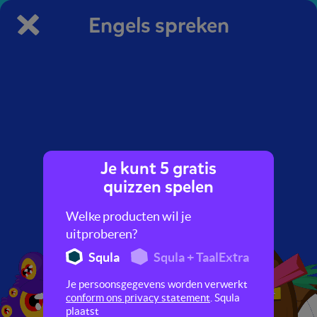
Engels spreken
Je kunt 5 gratis
Hey slimmerik, denk jij dat
quizzen spelen
je beter bent dan wij in
Engels spreken?
Welke producten wil je
uitproberen?
Squla
Squla + TaalExtra
Je persoonsgegevens worden verwerkt
conform ons privacy statement
. Squla
plaatst