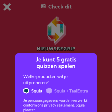
Check dit
Dit is de gratis demo van Squla.
Demo instellingen aanpassen
Bestel nu
0
1
Je kunt 5 gratis
Weren, kleren, smeren!
quizzen spelen
Welke producten wil je
uitproberen?
Squla
Squla + TaalExtra
Je persoonsgegevens worden verwerkt
conform ons privacy statement
. Squla
plaatst