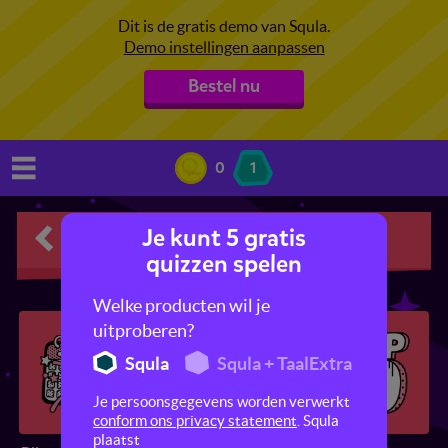
Dit is de gratis demo van Squla.
Demo instellingen aanpassen
Bestel nu
0
1
Je kunt 5 gratis
Check dit
quizzen spelen
Welke producten wil je
uitproberen?
Squla
Squla + TaalExtra
Je persoonsgegevens worden verwerkt
conform ons privacy statement
. Squla
plaatst