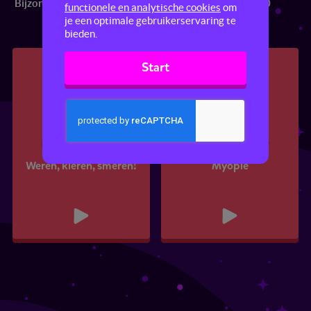
Bijzondere dagen
Ken jezelf!
Top 10
functionele en analytische cookies
om
je een optimale gebruikerservaring te
bieden.
Start
Weren, kleren, smeren!
Myopie