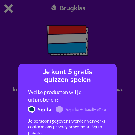
Brugklas
Dit is de gratis demo van Squla.
Demo instellingen aanpassen
Bestel nu
0
1
Je kunt 5 gratis
Nederlands
quizzen spelen
In deze quiz maak je kennis met het vak Nederlands
Welke producten wil je
in de brugklas op het niveau vmbo bb/kb.
uitproberen?
Squla
Squla + TaalExtra
Je persoonsgegevens worden verwerkt
conform ons privacy statement
. Squla
plaatst