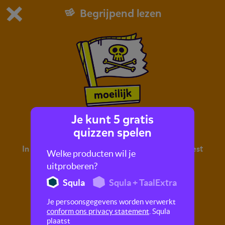
Begrijpend lezen
Dit is de gratis demo van Squla.
Demo instellingen aanpassen
Bestel nu
0
1
Je kunt 5 gratis
De Roversgrot
quizzen spelen
In deze quiz oefen je met begrijpend lezen. Je leest
Welke producten wil je
een tekst en maakt hier vragen over.
uitproberen?
Squla
Squla + TaalExtra
Je persoonsgegevens worden verwerkt
conform ons privacy statement
. Squla
plaatst