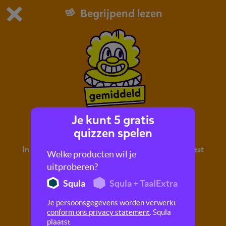
Begrijpend lezen
Dit is de gratis demo van Squla.
Demo instellingen aanpassen
Bestel nu
0
1
Je kunt 5 gratis
Vragen voor de clown
quizzen spelen
In deze quiz oefen je met begrijpend lezen. Je leest
Welke producten wil je
een tekst en maakt hier vragen over.
uitproberen?
Squla
Squla + TaalExtra
Je persoonsgegevens worden verwerkt
conform ons privacy statement
. Squla
plaatst