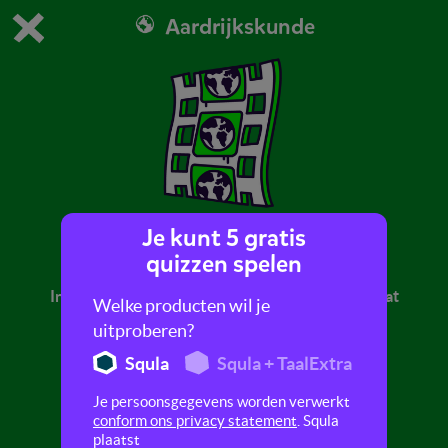
Aardrijkskunde
Dit is de gratis demo van Squla.
Demo instellingen aanpassen
Bestel nu
0
1
Je kunt 5 gratis
Religie
quizzen spelen
In dit filmpje leer je meer over het jodendom, wat
Welke producten wil je
koosjer betekend en wat een bar mitswa is.
uitproberen?
Squla
Squla + TaalExtra
Je persoonsgegevens worden verwerkt
conform ons privacy statement
. Squla
plaatst