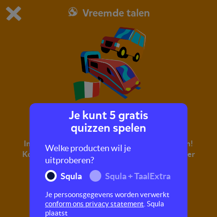
Vreemde talen
Dit is de gratis demo van Squla.
Demo instellingen aanpassen
Bestel nu
0
1
Je kunt 5 gratis
Goede reis!
quizzen spelen
In deze quiz leer je Italiaanse woorden en zinnen!
Welke producten wil je
Kom erachter wat je onderweg kan zeggen en leer
uitproberen?
verschillende vervoermiddelen.
Squla
Squla + TaalExtra
Je persoonsgegevens worden verwerkt
conform ons privacy statement
. Squla
plaatst