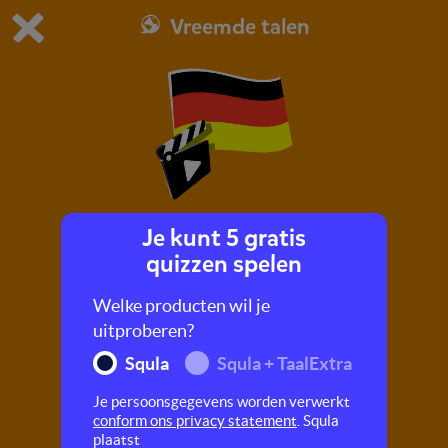
Vreemde talen
Dit is de gratis demo van Squla.
Demo instellingen aanpassen
Bestel nu
0
1
Je kunt 5 gratis
Tot 10 tellen
quizzen spelen
Welke producten wil je
uitproberen?
Squla
Squla + TaalExtra
Je persoonsgegevens worden verwerkt
conform ons privacy statement
. Squla
plaatst