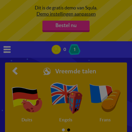
Dit is de gratis demo van Squla.
Demo instellingen aanpassen
Bestel nu
0
1
Vreemde talen
Duits
Engels
Frans