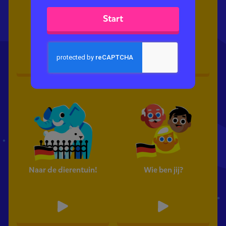
Start
Op vakantie!
Eropuit!
Naar de dierentuin!
Wie ben jij?