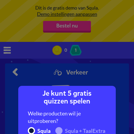
Dit is de gratis demo van Squla.
Demo instellingen aanpassen
Bestel nu
0
1
Verkeer
Je kunt 5 gratis
quizzen spelen
Welke producten wil je
uitproberen?
Verkeer
Squla
Squla + TaalExtra