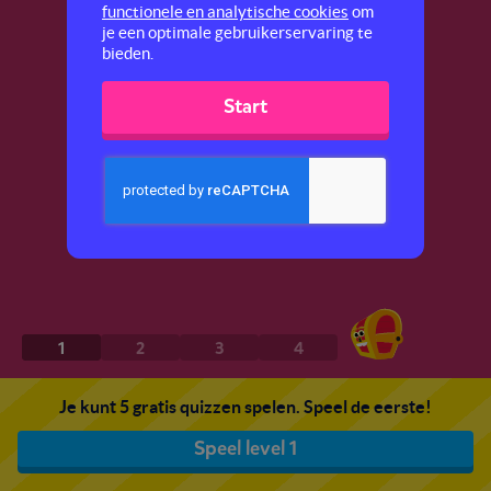
functionele en analytische cookies
om
je een optimale gebruikerservaring te
bieden.
Start
1
2
3
4
Je kunt 5 gratis quizzen spelen. Speel de eerste!
Speel level 1