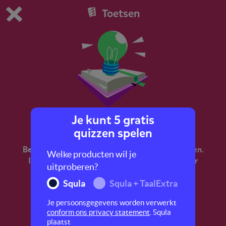
Toetsen
Dit is de gratis demo van Squla.
Demo instellingen aanpassen
Bestel nu
0
1
Je kunt 5 gratis
Papier-maché maken
quizzen spelen
Bereid je voor op de LVS-toetsen begrijpend lezen.
Welke producten wil je
In deze quiz ga je aan de slag met een tekst over
uitproberen?
papier-maché maken.
Squla
Squla + TaalExtra
Je persoonsgegevens worden verwerkt
conform ons privacy statement
. Squla
plaatst