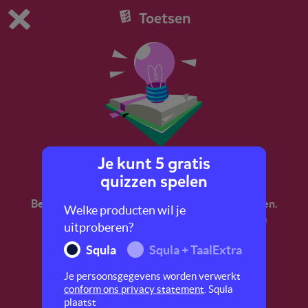
Toetsen
Dit is de gratis demo van Squla.
Demo instellingen aanpassen
Bestel nu
0
1
Je kunt 5 gratis
Tom Groot
quizzen spelen
Bereid je voor op de LVS-toetsen begrijpend lezen.
Welke producten wil je
In deze quiz ga je aan de slag met de tekst 'Tom
uitproberen?
Groot'.
Squla
Squla + TaalExtra
Je persoonsgegevens worden verwerkt
conform ons privacy statement
. Squla
plaatst