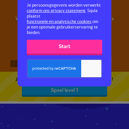
Wat ligt er op je bord?
Je persoonsgegevens worden verwerkt
conform ons privacy statement
. Squla
plaatst
Wat is jouw lievelingseten? Leer meer over alles
functionele en analytische cookies
om
wat erop je bord ligt en vergroot ook nog je
je een optimale gebruikerservaring te
woordenschat.
bieden.
Start
1
2
3
Je kunt 5 gratis quizzen spelen. Speel de eerste!
Speel level 1