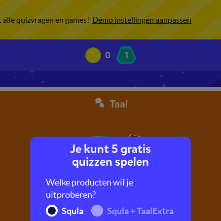
ot álle quizvragen en games!
Demo instellingen aanpassen
0
1
Taal
Je kunt 5 gratis
quizzen spelen
Welke producten wil je
uitproberen?
Squla
Squla + TaalExtra