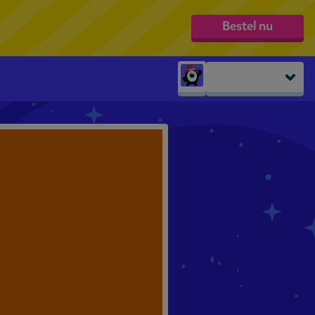
Bestel nu
Peuters
groep 1
groep 2
groep 3
groep 4
groep 5