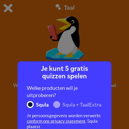
Taal
Dit is de gratis demo van Squla.
Demo instellingen aanpassen
Bestel nu
0
1
Je kunt 5 gratis
Een selfie op de Zuidpool
quizzen spelen
Welk dier heeft wel eens een selfie op de zuidpool
Welke producten wil je
gemaakt? Leer meer over deze koude plek en
uitproberen?
vergroot ook nog je woordenschat.
Squla
Squla + TaalExtra
Je persoonsgegevens worden verwerkt
conform ons privacy statement
. Squla
plaatst