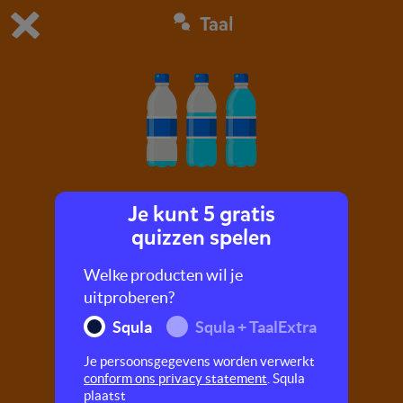
Taal
Dit is de gratis demo van Squla.
Demo instellingen aanpassen
Bestel nu
0
1
Je kunt 5 gratis
Veel, meer, meest, goed, beter, best!
quizzen spelen
Leer hoe je de trappen van vergelijking kunt
Welke producten wil je
gebruiken om lekker te overdrijven.
uitproberen?
Squla
Squla + TaalExtra
Je persoonsgegevens worden verwerkt
conform ons privacy statement
. Squla
plaatst