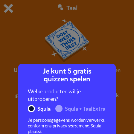
Taal
Dit is de gratis demo van Squla.
Demo instellingen aanpassen
Bestel nu
0
1
Je kunt 5 gratis
Uitdrukkingen, spreekwoorden en gezegden
quizzen spelen
Lachen met uitdrukkingen, spreekwoorden en
Welke producten wil je
gezegden! Verbaas je over wat we soms eigenlijk
uitproberen?
zeggen.
Squla
Squla + TaalExtra
Je persoonsgegevens worden verwerkt
conform ons privacy statement
. Squla
plaatst