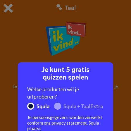
Taal
Dit is de gratis demo van Squla.
Demo instellingen aanpassen
Bestel nu
0
1
Je kunt 5 gratis
Je mening geven
quizzen spelen
In deze missie leer je wat een mening is en hoe je je
Welke producten wil je
mening overtuigend kan overbrengen.
uitproberen?
Squla
Squla + TaalExtra
Je persoonsgegevens worden verwerkt
conform ons privacy statement
. Squla
plaatst