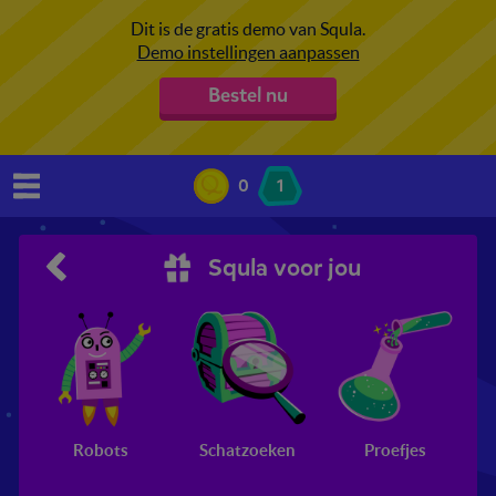
Dit is de gratis demo van Squla.
Demo instellingen aanpassen
Bestel nu
0
1
Squla voor jou
Robots
Schatzoeken
Proefjes