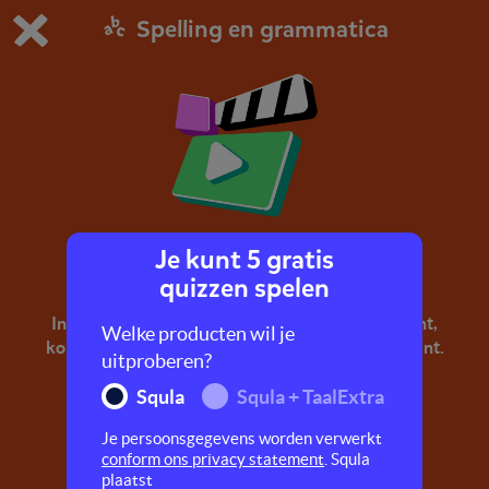
Spelling en grammatica
Dit is de gratis demo van Squla.
Demo instellingen aanpassen
Bestel nu
0
1
Je kunt 5 gratis
Leestekens
quizzen spelen
In dit filmpje leer je over leestekens zoals de punt,
Welke producten wil je
komma, vraagteken, uitroepteken en dubbele punt.
uitproberen?
Leestekens noem je ook wel interpunctie!
Squla
Squla + TaalExtra
Je persoonsgegevens worden verwerkt
conform ons privacy statement
. Squla
plaatst