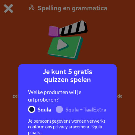
Spelling en grammatica
Dit is de gratis demo van Squla.
Demo instellingen aanpassen
Bestel nu
0
1
Je kunt 5 gratis
Lidwoord en zelfstandig naamwoord
quizzen spelen
In dit filmpje leer je meer over lidwoorden en
Welke producten wil je
zelfstandig naamwoorden. Speel de quiz en zoek de
uitproberen?
goede woorden bij elkaar!
Squla
Squla + TaalExtra
Je persoonsgegevens worden verwerkt
conform ons privacy statement
. Squla
plaatst