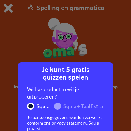
Spelling en grammatica
Dit is de gratis demo van Squla.
Demo instellingen aanpassen
Bestel nu
0
1
Je kunt 5 gratis
's eind
quizzen spelen
In deze quiz oefen je met woorden die eindigen op
Welke producten wil je
's, zoals: foto's, panda's, baby's.
uitproberen?
Squla
Squla + TaalExtra
Je persoonsgegevens worden verwerkt
conform ons privacy statement
. Squla
plaatst