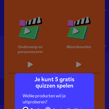
Onderwerp en
Woordsoorten
persoonsvorm
Je kunt 5 gratis
quizzen spelen
Welke producten wil je
uitproberen?