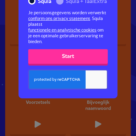
Squla
Squla + TaalExtra
Zinsontleding
Lidwoord en
Je persoonsgegevens worden verwerkt
zelfstandig
conform ons privacy statement
. Squla
naamwoord
plaatst
functionele en analytische cookies
om
je een optimale gebruikerservaring te
bieden.
Start
Voorzetsels
Bijvoeglijk
naamwoord