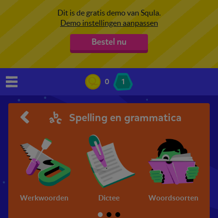
Dit is de gratis demo van Squla.
Demo instellingen aanpassen
Bestel nu
0
1
Spelling en grammatica
Werkwoorden
Dictee
Woordsoorten