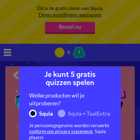
Dit is de gratis demo van Squla.
Demo instellingen aanpassen
Bestel nu
0
1
Je kunt 5 gratis
SoVa
quizzen spelen
Welke producten wil je
uitproberen?
Squla
Squla + TaalExtra
Je persoonsgegevens worden verwerkt
Gevoelens
Normen en
Filmpjes
conform ons privacy statement
. Squla
waarden
plaatst