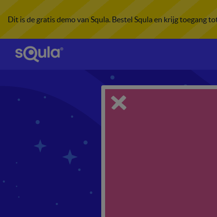
Dit is de gratis demo van Squla. Bestel Squla en krijg toegang t