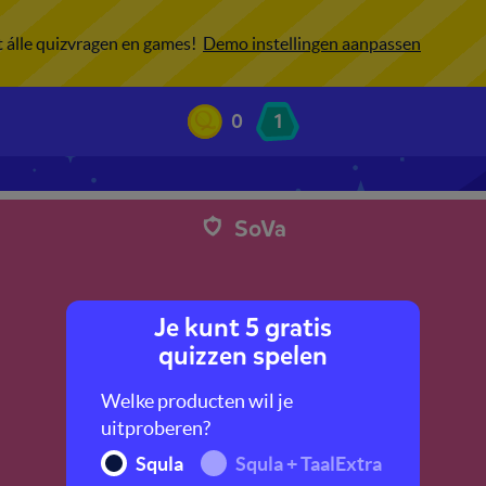
ot álle quizvragen en games!
Demo instellingen aanpassen
0
1
SoVa
Je kunt 5 gratis
quizzen spelen
Welke producten wil je
uitproberen?
Squla
Squla + TaalExtra