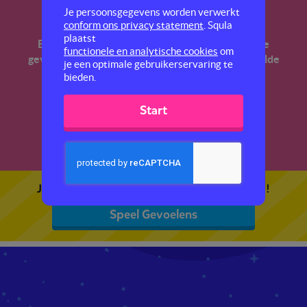
Gevoelens
Je persoonsgegevens worden verwerkt
conform ons privacy statement
. Squla
plaatst
Boos, bang, verliefd… Dit filmpje laat zien welke
functionele en analytische cookies
om
gevoelens uitgedrukt kunnen worden met bepaalde
je een optimale gebruikerservaring te
gezichtsuitdrukkingen.
bieden.
Start
Je kunt 5 gratis quizzen spelen. Speel de eerste!
Speel Gevoelens