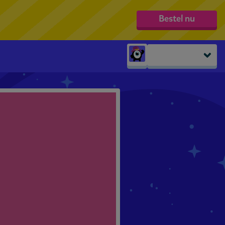
Bestel nu
Peuters
groep 1
groep 2
groep 3
groep 4
groep 5