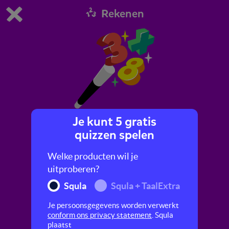
Rekenen
Dit is de gratis demo van Squla.
Demo instellingen aanpassen
Bestel nu
0
1
Je kunt 5 gratis
Goochelen met getallen
quizzen spelen
Vind jij goochelen leuk? In dit verhaal oefen je
Welke producten wil je
allerlei rekenonderwerpen door elkaar.
uitproberen?
Squla
Squla + TaalExtra
Je persoonsgegevens worden verwerkt
conform ons privacy statement
. Squla
plaatst