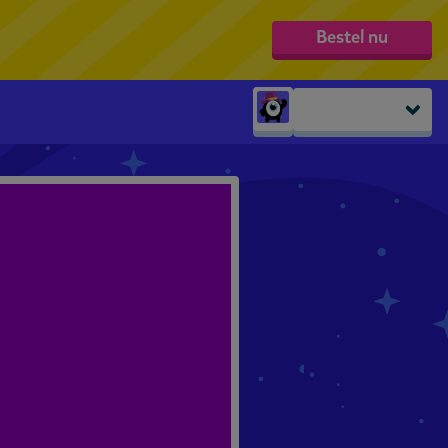
Bestel nu
Peuters
groep 1
groep 2
groep 3
groep 4
groep 5