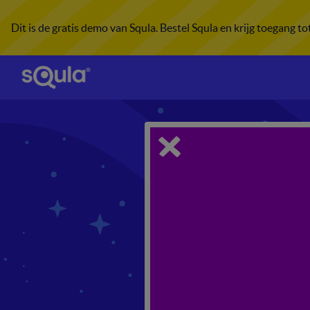
Dit is de gratis demo van Squla. Bestel Squla en krijg toegang t