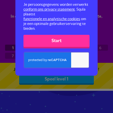
Meetkunde
Je persoonsgegevens worden verwerkt
conform ons privacy statement
. Squla
plaatst
In deze trainer leer je rekenen met gewicht, lengte,
functionele en analytische cookies
om
oppervlakte en inhoud.
je een optimale gebruikerservaring te
bieden.
Start
1
2
3
4
5
6
7
8
9
10
Je kunt 5 gratis quizzen spelen. Speel de eerste!
Speel level 1