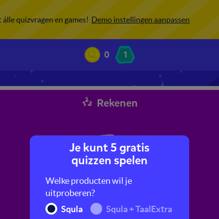
ot álle quizvragen en games!
Demo instellingen aanpassen
0
1
Rekenen
Je kunt 5 gratis
quizzen spelen
Welke producten wil je
uitproberen?
Squla
Squla + TaalExtra