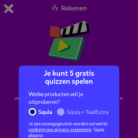
Rekenen
Dit is de gratis demo van Squla.
Demo instellingen aanpassen
Bestel nu
0
1
Je kunt 5 gratis
Keersommen: handig rekenen
quizzen spelen
In dit filmpje leer je hoe je handig kunt
Welke producten wil je
vermenigvuldigen door het afronden van getallen.
uitproberen?
Squla
Squla + TaalExtra
Je persoonsgegevens worden verwerkt
conform ons privacy statement
. Squla
plaatst