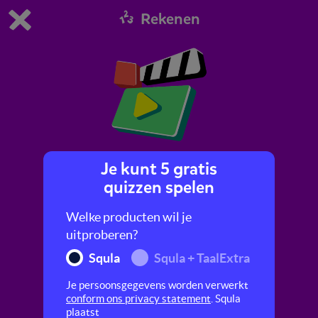
Rekenen
Dit is de gratis demo van Squla.
Demo instellingen aanpassen
Bestel nu
0
1
Je kunt 5 gratis
Grote keersommen als 4 x 12
quizzen spelen
In dit filmpje leer je hoe je handig kunt
Welke producten wil je
vermenigvuldigen met tientallen.
uitproberen?
Squla
Squla + TaalExtra
Je persoonsgegevens worden verwerkt
conform ons privacy statement
. Squla
plaatst