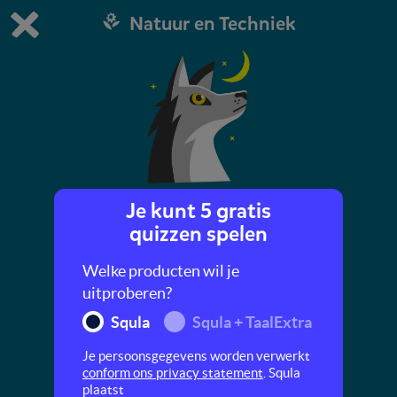
Natuur en Techniek
Dit is de gratis demo van Squla.
Demo instellingen aanpassen
Bestel nu
0
1
Je kunt 5 gratis
Roofdieren
quizzen spelen
Maak in deze quiz kennis met gevaarlijke
Welke producten wil je
roofdieren zoals haaien, beren en wolven.
uitproberen?
Squla
Squla + TaalExtra
Je persoonsgegevens worden verwerkt
conform ons privacy statement
. Squla
plaatst